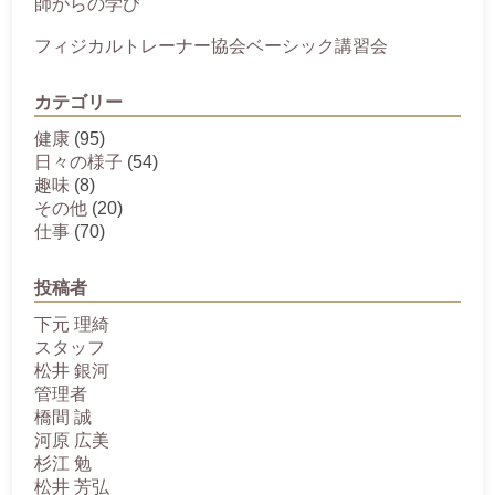
師からの学び
フィジカルトレーナー協会ベーシック講習会
カテゴリー
健康
(95)
日々の様子
(54)
趣味
(8)
その他
(20)
仕事
(70)
投稿者
下元 理綺
スタッフ
松井 銀河
管理者
橋間 誠
河原 広美
杉江 勉
松井 芳弘