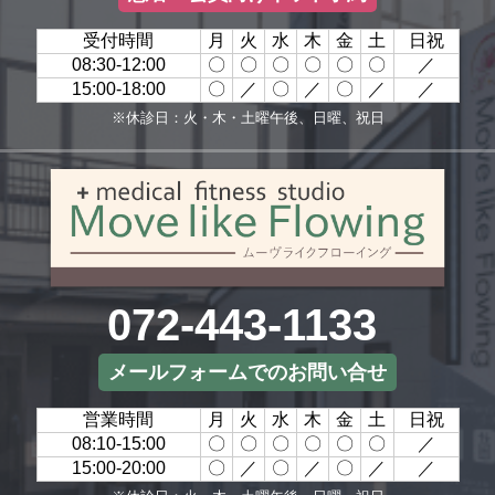
受付時間
月
火
水
木
金
土
日祝
08:30-12:00
〇
〇
〇
〇
〇
〇
／
15:00-18:00
〇
／
〇
／
〇
／
／
※休診日：火・木・土曜午後、日曜、祝日
072-443-1133
メールフォームでのお問い合せ
営業時間
月
火
水
木
金
土
日祝
08:10-15:00
〇
〇
〇
〇
〇
〇
／
15:00-20:00
〇
／
〇
／
〇
／
／