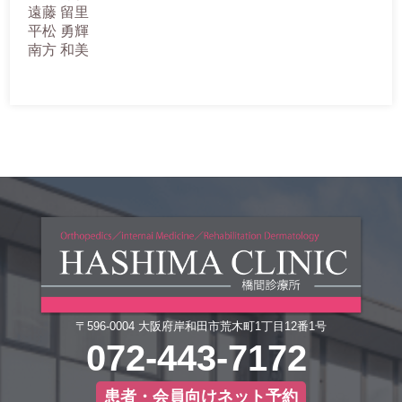
遠藤 留里
平松 勇輝
南方 和美
〒596-0004 大阪府岸和田市荒木町1丁目12番1号
072-443-7172
患者・会員向けネット予約