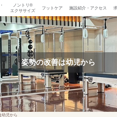
・
ノントリ®
フットケア
施設紹介・アクセス
エクササイズ
姿勢の改善は幼児から
は幼児から