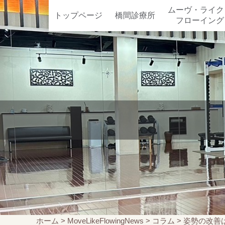
ムーヴ・ライク
トップページ
橋間診療所
フローイング
ホーム
>
MoveLikeFlowingNews
>
コラム
>
姿勢の改善