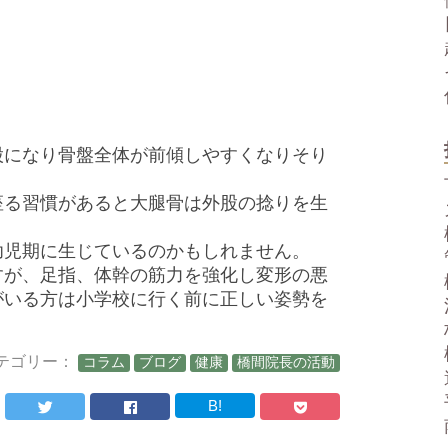
股になり骨盤全体が前傾しやすくなりそり
座る習慣があると大腿骨は外股の捻りを生
幼児期に生じているのかもしれません。
すが、足指、体幹の筋力を強化し変形の悪
がいる方は小学校に行く前に正しい姿勢を
テゴリー：
コラム
ブログ
健康
橋間院長の活動
B!