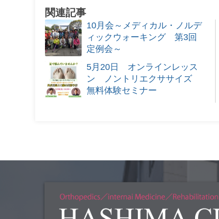
関連記事
10月会～メディカル・ノルデ
ィックウォーキング 第3回
定例会～
5月20日 オンラインレッス
ン ノントリエクササイズ
無料体験セミナー