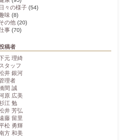
健康
(95)
日々の様子
(54)
趣味
(8)
その他
(20)
仕事
(70)
投稿者
下元 理綺
スタッフ
松井 銀河
管理者
橋間 誠
河原 広美
杉江 勉
松井 芳弘
遠藤 留里
平松 勇輝
南方 和美