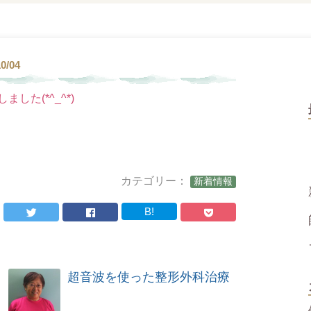
10/04
た(*^_^*)
カテゴリー：
新着情報
B!
超音波を使った整形外科治療