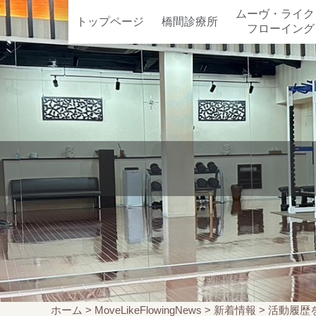
ムーヴ・ライク
トップページ
橋間診療所
フローイング
ホーム
>
MoveLikeFlowingNews
>
新着情報
>
活動履歴