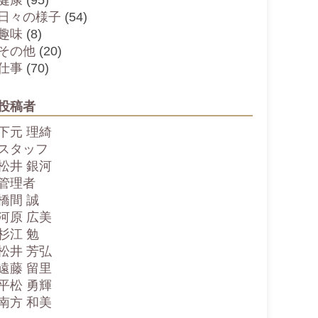
健康
(95)
日々の様子
(54)
趣味
(8)
その他
(20)
仕事
(70)
投稿者
下元 理綺
スタッフ
松井 銀河
管理者
橋間 誠
河原 広美
杉江 勉
松井 芳弘
遠藤 留里
平松 勇輝
南方 和美