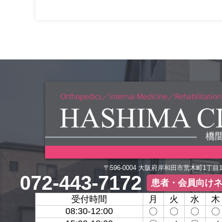
〒596-0004 大阪府岸和田市荒木町1丁目
072-443-7172
患者・会員向け
受付時間
月
火
水
木
08:30-12:00
〇
〇
〇
〇