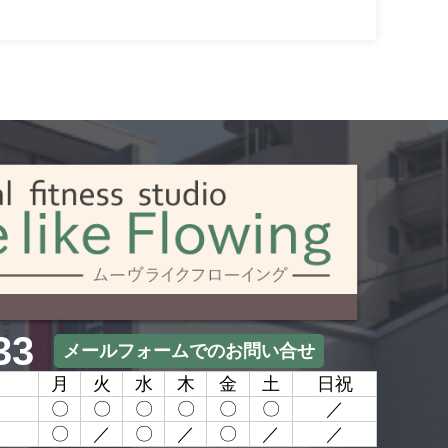
33
メールフォームでのお問い合せ
月
火
水
木
金
土
日祝
〇
〇
〇
〇
〇
〇
／
〇
／
〇
／
〇
／
／