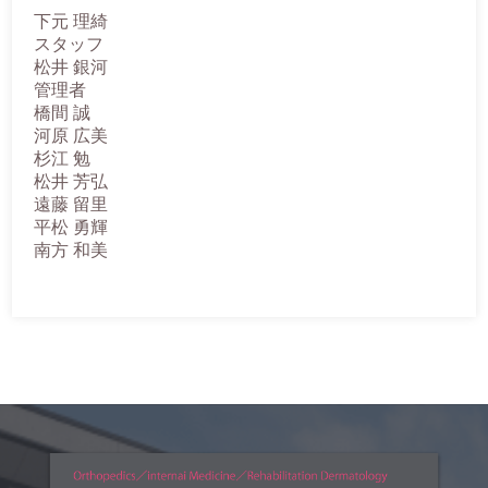
下元 理綺
スタッフ
松井 銀河
管理者
橋間 誠
河原 広美
杉江 勉
松井 芳弘
遠藤 留里
平松 勇輝
南方 和美