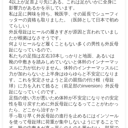
4以上が足首より先にある。これは足がいかに全身に
影響力があるかを示しています。
私は足に興味を持ち、靴医学、その延長でシューフィ
ッターの資格も取りました。（医師として日本で初め
てらしい）
外反母趾はヒールの履きすぎが原因と言われていまし
たが根拠はなさそうです。
何よりヒールなど履くこともない多くの男性も外反母
趾になっているので。
私たちの足指は左右10本しっかりと地面、あるいは
靴の中敷きを踏みしめていないと体幹のインナーマッ
スルに力が伝わりません。体幹のインナーマッスルに
力が加わらないと上半身はゆらゆらと不安定になりま
す。これを安定させようと足の親指の付け根（母趾
球）に力を入れて捻ると（前足部のinversion）外反母
趾になっていくのです。
足指の使い方が悪いため体幹が不安定になりその安定
性を取り戻すために外反母趾になるってことがわかっ
たら、どこから治すか？
手っ取り早く外反母趾の進行を止めるにはインソール
を使って母趾球に荷重が集中しないようにすることで
す。靴の中敷きが真っ平らのものを履かない、部屋で