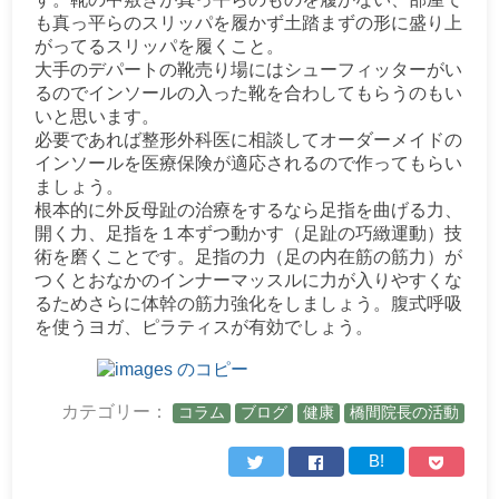
も真っ平らのスリッパを履かず土踏まずの形に盛り上
がってるスリッパを履くこと。
大手のデパートの靴売り場にはシューフィッターがい
るのでインソールの入った靴を合わしてもらうのもい
いと思います。
必要であれば整形外科医に相談してオーダーメイドの
インソールを医療保険が適応されるので作ってもらい
ましょう。
根本的に外反母趾の治療をするなら足指を曲げる力、
開く力、足指を１本ずつ動かす（足趾の巧緻運動）技
術を磨くことです。足指の力（足の内在筋の筋力）が
つくとおなかのインナーマッスルに力が入りやすくな
るためさらに体幹の筋力強化をしましょう。腹式呼吸
を使うヨガ、ピラティスが有効でしょう。
カテゴリー：
コラム
ブログ
健康
橋間院長の活動
B!