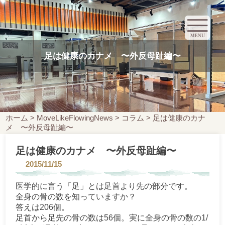
足は健康のカナメ 〜外反母趾編〜
ホーム
>
MoveLikeFlowingNews
>
コラム
>
足は健康のカナ
メ 〜外反母趾編〜
足は健康のカナメ 〜外反母趾編〜
2015/11/15
医学的に言う「足」とは足首より先の部分です。
全身の骨の数を知っていますか？
答えは206個。
足首から足先の骨の数は56個。実に全身の骨の数の1/