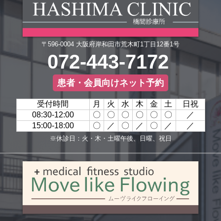
〒596-0004 大阪府岸和田市荒木町1丁目12番1号
072-443-7172
患者・会員向けネット予約
受付時間
月
火
水
木
金
土
日祝
08:30-12:00
〇
〇
〇
〇
〇
〇
／
15:00-18:00
〇
／
〇
／
〇
／
／
※休診日：火・木・土曜午後、日曜、祝日