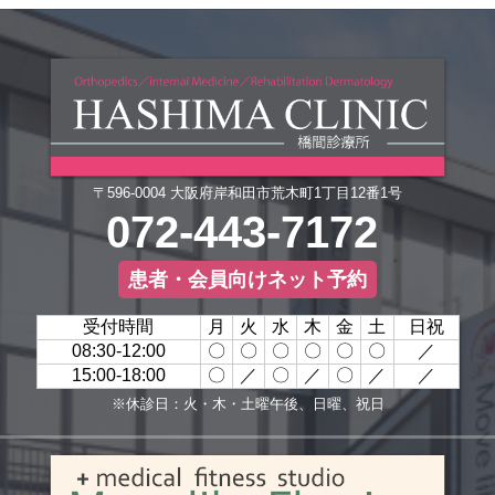
〒596-0004 大阪府岸和田市荒木町1丁目12番1号
072-443-7172
患者・会員向けネット予約
受付時間
月
火
水
木
金
土
日祝
08:30-12:00
〇
〇
〇
〇
〇
〇
／
15:00-18:00
〇
／
〇
／
〇
／
／
※休診日：火・木・土曜午後、日曜、祝日