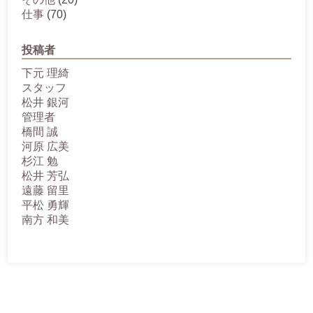
仕事
(70)
投稿者
下元 理綺
スタッフ
松井 銀河
管理者
橋間 誠
河原 広美
杉江 勉
松井 芳弘
遠藤 留里
平松 勇輝
南方 和美