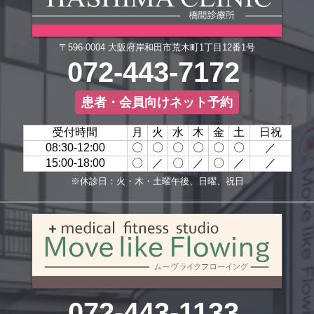
〒596-0004 大阪府岸和田市荒木町1丁目12番1号
072-443-7172
患者・会員向けネット予約
受付時間
月
火
水
木
金
土
日祝
08:30-12:00
〇
〇
〇
〇
〇
〇
／
15:00-18:00
〇
／
〇
／
〇
／
／
※休診日：火・木・土曜午後、日曜、祝日
072-443-1133