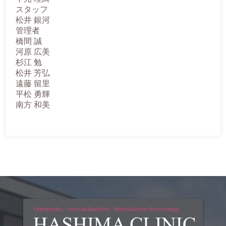
スタッフ
松井 銀河
管理者
橋間 誠
河原 広美
杉江 勉
松井 芳弘
遠藤 留里
平松 勇輝
南方 和美