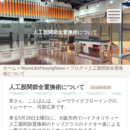
人工股関節全置換術について
ホーム
>
MoveLikeFlowingNews
>
ブログ
>
人工股関節全置換
術について
人工股関節全置換術について
2018/04/25
皆さん、こんばんは。 ムーヴライクフローイングの
トレーナー、河原広美です。
来る5月19日土曜日に、大阪市内でハイクオリティー
人工股関節置換術のドップクラスのドクター達による