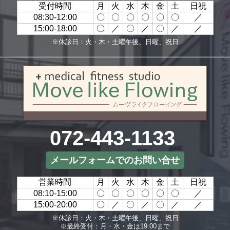
受付時間
月
火
水
木
金
土
日祝
08:30-12:00
〇
〇
〇
〇
〇
〇
／
15:00-18:00
〇
／
〇
／
〇
／
／
※休診日：火・木・土曜午後、日曜、祝日
072-443-1133
メールフォームでのお問い合せ
営業時間
月
火
水
木
金
土
日祝
08:10-15:00
〇
〇
〇
〇
〇
〇
／
15:00-20:00
〇
／
〇
／
〇
／
／
※休診日：火・木・土曜午後、日曜、祝日
※最終受付：月・水・金は19:00まで