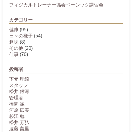
フィジカルトレーナー協会ベーシック講習会
カテゴリー
健康
(95)
日々の様子
(54)
趣味
(8)
その他
(20)
仕事
(70)
投稿者
下元 理綺
スタッフ
松井 銀河
管理者
橋間 誠
河原 広美
杉江 勉
松井 芳弘
遠藤 留里