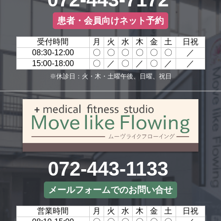
患者・会員向けネット予約
受付時間
月
火
水
木
金
土
日祝
08:30-12:00
〇
〇
〇
〇
〇
〇
／
15:00-18:00
〇
／
〇
／
〇
／
／
※休診日：火・木・土曜午後、日曜、祝日
072-443-1133
メールフォームでのお問い合せ
営業時間
月
火
水
木
金
土
日祝