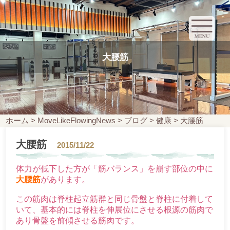
大腰筋
ホーム
>
MoveLikeFlowingNews
>
ブログ
>
健康
>
大腰筋
大腰筋
2015/11/22
体力が低下した方が「筋バランス」を崩す部位の中に
大腰筋
があります。
この筋肉は脊柱起立筋群と同じ骨盤と脊柱に付着して
いて、基本的には脊柱を伸展位にさせる根源の筋肉で
あり骨盤を前傾させる筋肉です。