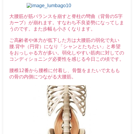
大腰筋が筋バランスを崩すと脊柱の彎曲（背骨のS字
カーブ）が崩れます。すなわち不良姿勢になってしま
うのです。また歩幅も小さくなります。
ご高齢者や体力が低下した方は大腰筋の弱化で丸い
腰.背中（円背）になり「シャンとたちたい」と希望
をおっしゃる方が多い。弱化しやすい筋肉に対しての
コンディショニング必要性を感じる今日この頃です。
腰椎12番から腰椎に付着し、骨盤をまたいで太もも
の骨の内側につながる大腰筋。