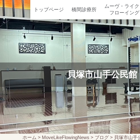
ムーヴ・ライク
トップページ
橋間診療所
フローイング
貝塚市山手公民館
ホーム
>
MoveLikeFlowingNews
>
ブログ
>
貝塚市山手