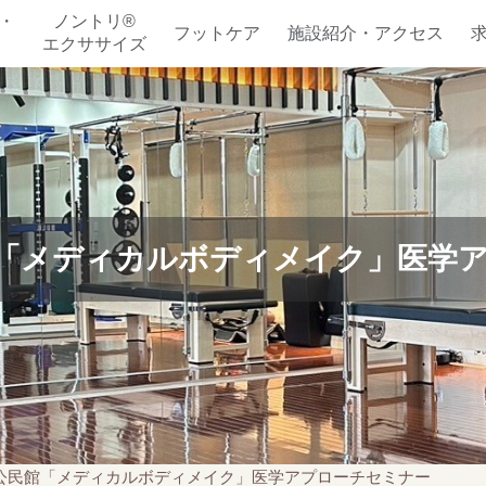
・
ノントリ®
フットケア
施設紹介・アクセス
エクササイズ
「メディカルボディメイク」医学
公民館「メディカルボディメイク」医学アプローチセミナー