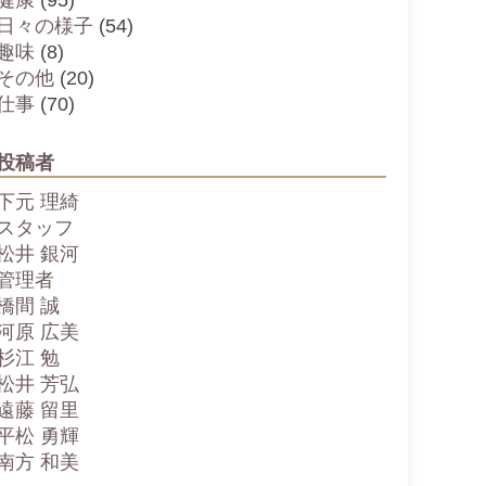
健康
(95)
日々の様子
(54)
趣味
(8)
その他
(20)
仕事
(70)
投稿者
下元 理綺
スタッフ
松井 銀河
管理者
橋間 誠
河原 広美
杉江 勉
松井 芳弘
遠藤 留里
平松 勇輝
南方 和美