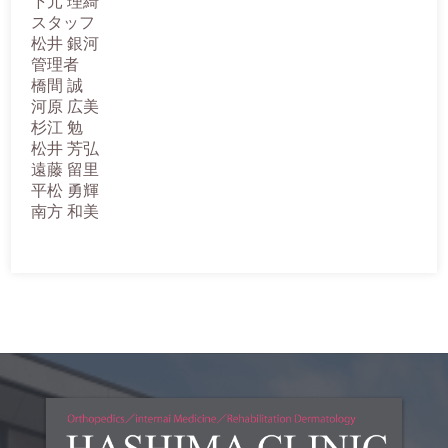
下元 理綺
スタッフ
松井 銀河
管理者
橋間 誠
河原 広美
杉江 勉
松井 芳弘
遠藤 留里
平松 勇輝
南方 和美