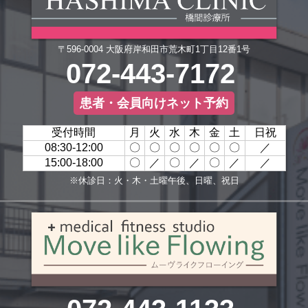
〒596-0004 大阪府岸和田市荒木町1丁目12番1号
072-443-7172
患者・会員向けネット予約
受付時間
月
火
水
木
金
土
日祝
08:30-12:00
〇
〇
〇
〇
〇
〇
／
15:00-18:00
〇
／
〇
／
〇
／
／
※休診日：火・木・土曜午後、日曜、祝日