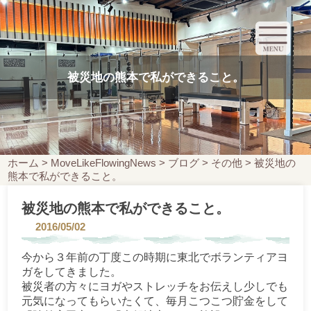
被災地の熊本で私ができること。
ホーム
>
MoveLikeFlowingNews
>
ブログ
>
その他
>
被災地の
熊本で私ができること。
被災地の熊本で私ができること。
2016/05/02
今から３年前の丁度この時期に東北でボランティアヨ
ガをしてきました。
被災者の方々にヨガやストレッチをお伝えし少しでも
元気になってもらいたくて、毎月こつこつ貯金をして