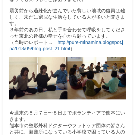
震災前から過疎化が進んでいた貧しい地域の復興は難
しく、未だに窮屈な生活をしている人が多いと聞きま
す。
３年前のあの日、私と手を合わせて呼吸をしてくださ
った東北の皆様の幸せを心から願っています。
（当時のレポート
→
http://pure-minamina.blogspot.j
p/2013/05/blog-post_21.html
）
今週末の５月７日〜８日までボランティアで熊本にい
きます。
熊本市の整形外科ドクターやフットケア団体の皆さん
と共に、避難所になっている小学校で困っている人の