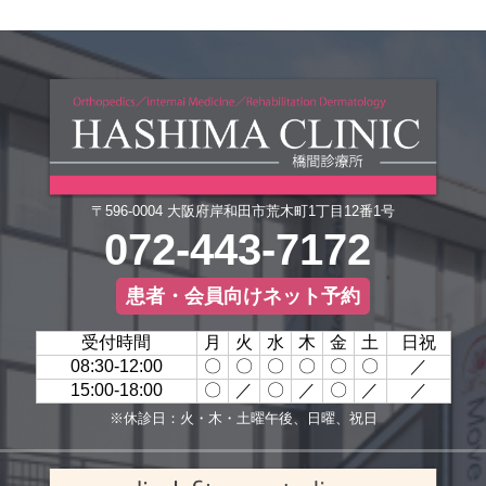
〒596-0004 大阪府岸和田市荒木町1丁目12番1号
072-443-7172
患者・会員向けネット予約
受付時間
月
火
水
木
金
土
日祝
08:30-12:00
〇
〇
〇
〇
〇
〇
／
15:00-18:00
〇
／
〇
／
〇
／
／
※休診日：火・木・土曜午後、日曜、祝日