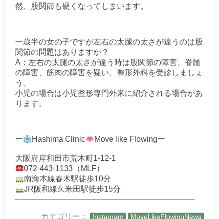
然、股関節も硬くなってしまいます。
一歳半の女の子ですが左右の太腿の太さが違うのは股
関節の問題はありますか？
A：左右の太腿の太さが違う時は股関節の障害、脊髄
の障害、筋肉の障害を疑い、整形外科を受診しましょ
う。
小児の場合は小児整形専門外来に紹介される場合があ
ります。
ー
Hashima Clinic
Move like Flowingー
大阪府岸和田市荒木町1-12-1
072-443-1133（MLF）
南海本線春木駅徒歩10分
JR阪和線久米田駅徒歩15分
———————————————————————
カテゴリー：
Instagram
MoveLikeFlowingNews