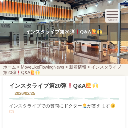
インスタライブ第20弾
Q&A
ホーム
>
MoveLikeFlowingNews
>
新着情報
>
インスタライブ
第20弾
Q&A
インスタライブ第20弾
Q&A
2026/02/25
インスタライブでの質問にドクター
が答えます