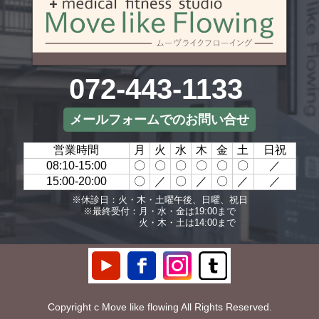
072-443-1133
メールフォームでのお問い合せ
営業時間
月
火
水
木
金
土
日祝
08:10-15:00
〇
〇
〇
〇
〇
〇
／
15:00-20:00
〇
／
〇
／
〇
／
／
※休診日：火・木・土曜午後、日曜、祝日
※最終受付：月・水・金は19:00まで
火・木・土は14:00まで
Copyright c Move like flowing All Rights Reserved.