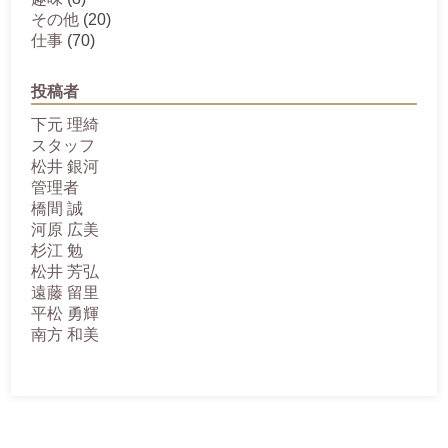
その他
(20)
仕事
(70)
投稿者
下元 理綺
スタッフ
松井 銀河
管理者
橋間 誠
河原 広美
杉江 勉
松井 芳弘
遠藤 留里
平松 勇輝
南方 和美