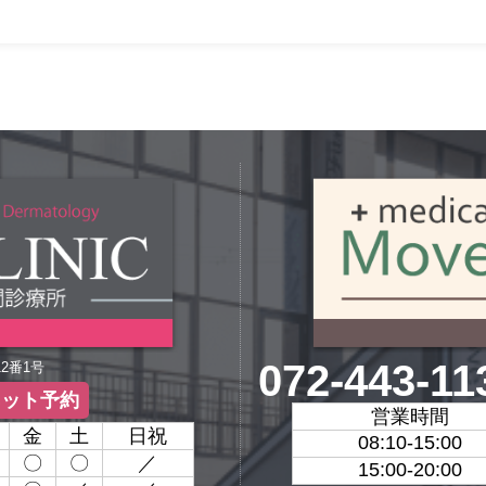
072-443-11
12番1号
ネット予約
営業時間
金
土
日祝
08:10-15:00
〇
〇
／
15:00-20:00