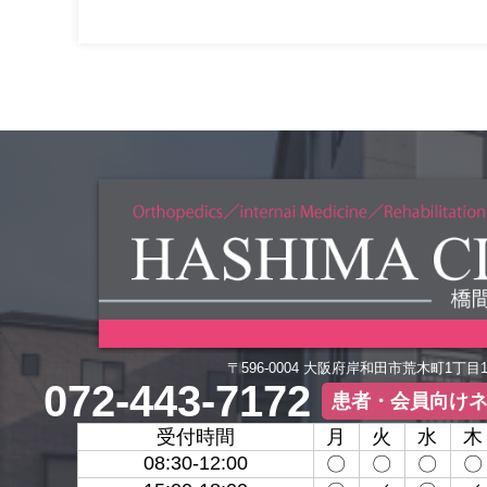
〒596-0004 大阪府岸和田市荒木町1丁目
072-443-7172
患者・会員向け
受付時間
月
火
水
木
08:30-12:00
〇
〇
〇
〇