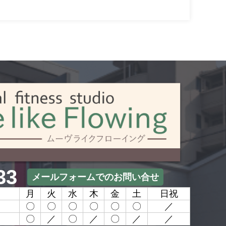
33
メールフォームでのお問い合せ
月
火
水
木
金
土
日祝
〇
〇
〇
〇
〇
〇
／
〇
／
〇
／
〇
／
／