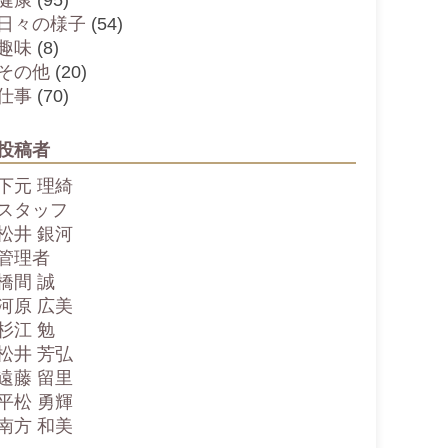
健康
(95)
日々の様子
(54)
趣味
(8)
その他
(20)
仕事
(70)
投稿者
下元 理綺
スタッフ
松井 銀河
管理者
橋間 誠
河原 広美
杉江 勉
松井 芳弘
遠藤 留里
平松 勇輝
南方 和美