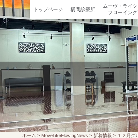
ムーヴ・ライク
トップページ
橋間診療所
フローイング
ホーム
>
MoveLikeFlowingNews
>
新着情報
>
１２月グ