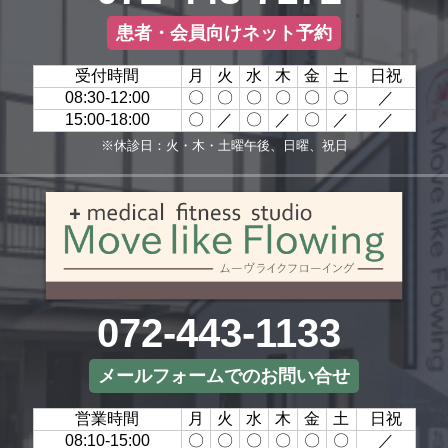
患者・会員向けネット予約
受付時間
月
火
水
木
金
土
日祝
08:30-12:00
〇
〇
〇
〇
〇
〇
／
15:00-18:00
〇
／
〇
／
〇
／
／
※休診日：火・木・土曜午後、日曜、祝日
072-443-1133
メールフォームでのお問い合せ
営業時間
月
火
水
木
金
土
日祝
08:10-15:00
〇
〇
〇
〇
〇
〇
／