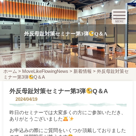
外反母趾対策セミナー第3弾
Q＆A
ホーム
>
MoveLikeFlowingNews
>
新着情報
>
外反母趾対策セ
ミナー第3弾
Q＆A
外反母趾対策セミナー第3弾
Q＆A
2024/04/19
昨日のセミナーでは大変多くの方にご参加いただき、
ありがとうございました
お申込みの際にご質問をいくつか頂戴しておりました