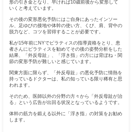
形の引き金となり、早ければ10歳前後から変形して
いくと考えています。
その後の変形悪化予防にはご自身にあったインソー
ル、足ゆびの接地や体幹の使い方、くび、肩、背中の
脱力など、コツを習得することが必要です。
私が15年前にNYでピラティスの指導資格をとり、患
者さんにピラティスを勧めてその後の姿勢分析をした
結果、「外反母趾」、「浮き指」の方には背ぼね・関
節の変形予防が難しいと感じています。
関東方面に限らず、「外反母趾」の悪化予防に情熱を
持っているドクターは、私の知っている限り稀有と思
われます。
そのため、医師以外の分野の方々から「外反母趾が治
る」という広告が出回る状況となっているようです。
体幹の筋力を鍛える以外に「浮き指」の対策をお勧め
します。